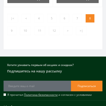
|<
<
4
5
6
7
8
9
10
11
12
>
>|
Хотите узнавать первым об акциях и скидках?
Подпишитесь на нашу рассылку
Подписаться
Я прочитал
Политика безопасности
и согласен с условиями