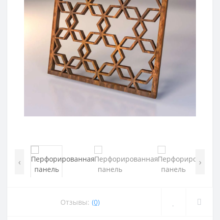
‹
›
Отзывы:
(0)