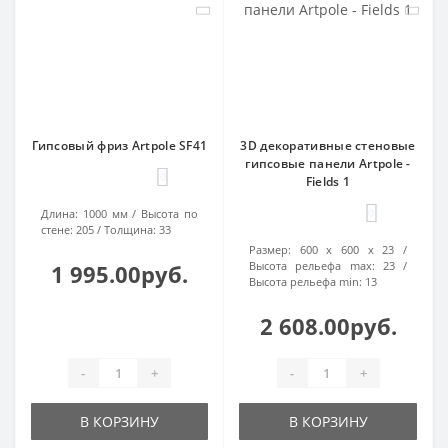
Гипсовый фриз Artpole SF41
3D декоративные стеновые
гипсовые панели Artpole -
0
Fields 1
0
Длина:
1000 мм
Высота по
стене:
205
Толщина:
33
Размер:
600 х 600 х 23
Высота рельефа max:
23
1 995.00руб.
Высота рельефа min:
13
2 608.00руб.
-
+
-
+
В КОРЗИНУ
В КОРЗИНУ