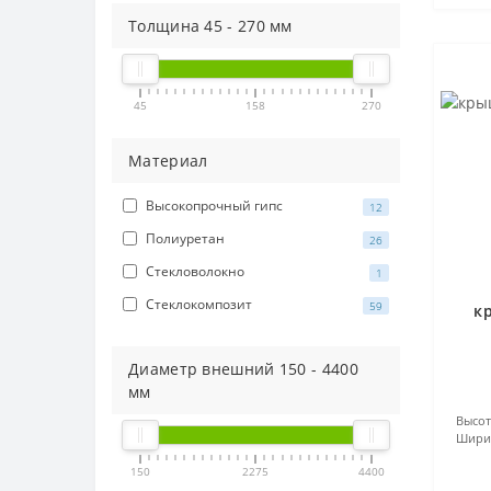
Толщина
45
-
270
мм
45
158
270
Материал
Высокопрочный гипс
12
Полиуретан
26
Стекловолокно
1
Стеклокомпозит
59
к
Диаметр внешний
150
-
4400
мм
Высот
Шири
150
2275
4400