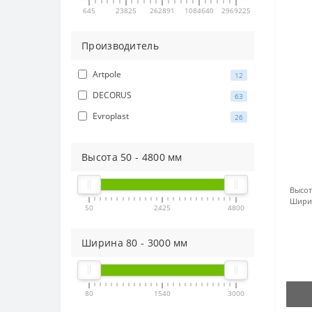
645
23825
262891
1084640
2969225
Производитель
Artpole
12
DECORUS
63
Evroplast
26
Высота
50
-
4800
мм
Высот
Шири
50
2425
4800
Ширина
80
-
3000
мм
80
1540
3000