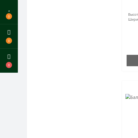
Высот
0
Шири
0
0