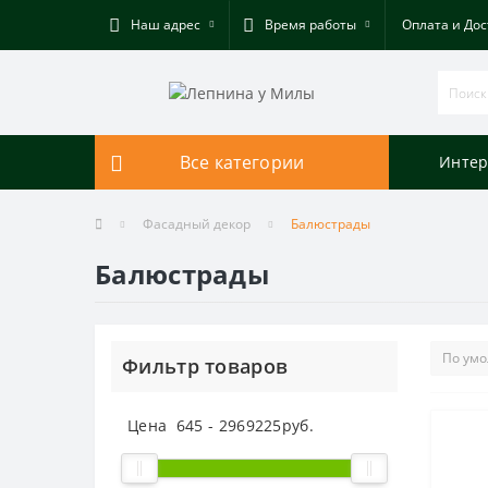
Наш адрес
Время работы
Оплата и Дос
Все категории
Интер
Фасадный декор
Балюстрады
Балюстрады
Фильтр товаров
Цена
645
-
2969225
руб.