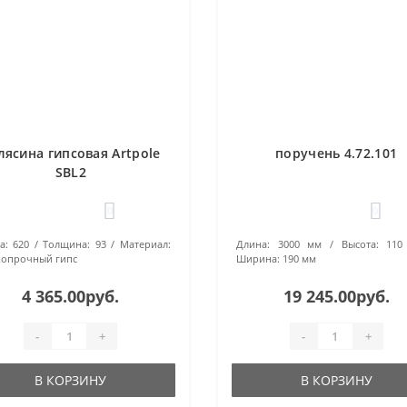
лясина гипсовая Artpole
поручень 4.72.101
SBL2
0
0
а:
620
Толщина:
93
Материал:
Длина:
3000 мм
Высота:
110
опрочный гипс
Ширина:
190 мм
4 365.00руб.
19 245.00руб.
-
+
-
+
В КОРЗИНУ
В КОРЗИНУ