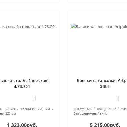
рышка столба (плоская)
Балясина гипсовая Artp
4.73.201
SBL5
0
0
а:
50 мм
Толщина:
220 мм
Высота:
680
Толщина:
82
Мат
на:
220 мм
Высокопрочный гипс
1 323.00руб.
5 215.00руб.