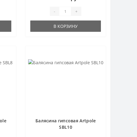
-
+
В КОРЗИНУ
ole
Балясина гипсовая Artpole
SBL10