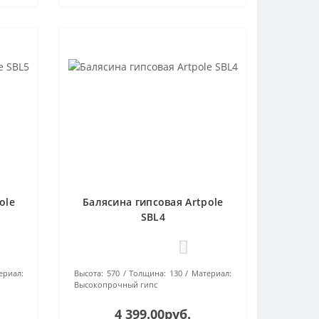
ole
Балясина гипсовая Artpole
SBL4
0
ериал:
Высота:
570
Толщина:
130
Материал:
Высокопрочный гипс
4 399.00руб.