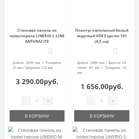
Стеновая панель из
Плинтус напольный белый
полистирола LINERIO L-LINE
округлый VOX Espumo 101
ANTHRACITE
(6,5 см)
0
0
Длина:
2650 мм
Толщина:
Длина:
2400 мм
Высота по
21 мм
Ширина:
122 мм
стене:
65 мм
Толщина:
16
мм
3 290.00руб.
1 656.00руб.
-
+
-
+
В КОРЗИНУ
В КОРЗИНУ