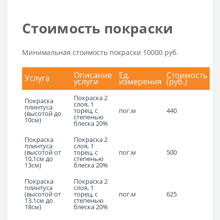
Стоимость покраски
Минимальная стоимость покраски 10000 руб.
Описание
Ед.
Стоимость
Услуга
услуги
измерения
(руб.)
Покраска 2
Покраска
слоя, 1
плинтуса
торец, с
пог.м
440
(высотой до
степенью
10см)
блеска 20%
Покраска
Покраска 2
плинтуса
слоя, 1
(высотой от
торец, с
пог.м
500
10,1см до
степенью
13см)
блеска 20%
Покраска
Покраска 2
плинтуса
слоя, 1
(высотой от
торец, с
пог.м
625
13,1см до
степенью
18см)
блеска 20%