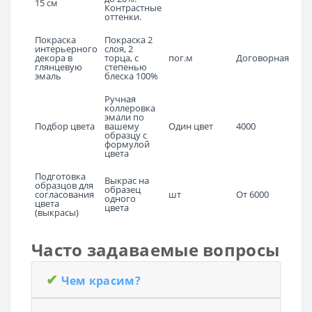
15 см
Контрастные
оттенки.
Покраска
Покраска 2
интерьерного
слоя, 2
декора в
торца, с
пог.м
Договорная
глянцевую
степенью
эмаль
блеска 100%
Ручная
коллеровка
эмали по
Подбор цвета
вашему
Один цвет
4000
образцу с
формулой
цвета
Подготовка
Выкрас на
образцов для
образец
согласования
шт
От 6000
одного
цвета
цвета
(выкрасы)
Часто задаваемые вопросы
✔
Чем красим?