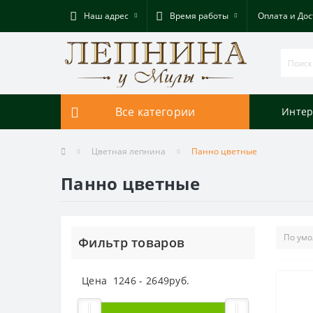
Наш адрес
Время работы
Оплата и Дос
Все категории
Интер
Цветная лепнина
Панно цветные
Панно цветные
Фильтр товаров
Цена
1246
-
2649
руб.