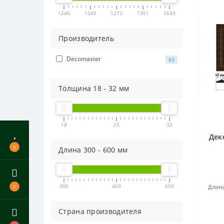
1246
1249
1272
1351
2649
Производитель
Decomaster
83
Толщина
18
-
32
мм
18
25
32
Дек
0
Длина
300
-
600
мм
300
450
600
Длина
0
Страна производителя