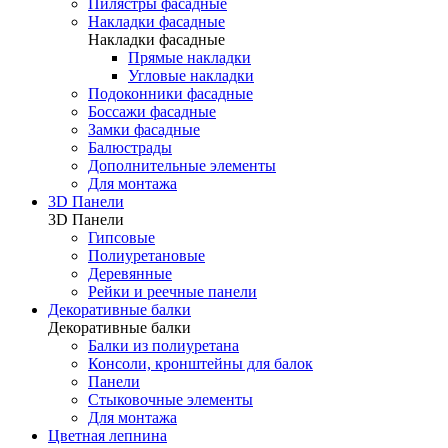
Пилястры фасадные
Накладки фасадные
Накладки фасадные
Прямые накладки
Угловые накладки
Подоконники фасадные
Боссажи фасадные
Замки фасадные
Балюстрады
Дополнительные элементы
Для монтажа
3D Панели
3D Панели
Гипсовые
Полиуретановые
Деревянные
Рейки и реечные панели
Декоративные балки
Декоративные балки
Балки из полиуретана
Консоли, кронштейны для балок
Панели
Стыковочные элементы
Для монтажа
Цветная лепнина