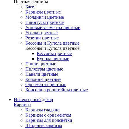
Цветная лепнина
Багет
Карнизы цветные
Молдинги цветные
Плинтусы цветные
Угловые элементы цветные
Уголки цветные
Розетки цветные
Кессоны и Купола цветные
Кессоны и Купола цветные
Кессоны цветные
Купола цветные
Панно цветные
Пилястры цветные
Панели цветные
Колонны цветные
Орнаменты цветные
Консоли, кронштейны цветные
Интерьерный декор
Карнизы
Карнизы гладкие
Карнизы с орнаментом
Карнизы для подсветки
Шторные карнизы