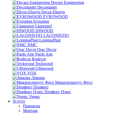
Decaro Engineering
Decomaster
Decor-Dizayn
EVROWOOD
Evroplast
Glanzepol
HIWOOD
LACONISTIQ
LepninaPlast
NMC
Orac Decor
Paolo Arte
Rodecor
Teckwood
Ultrawood
VOX
Ликорн
Микроплинтус Фесо
Перфект
Перфект Плюс
Уникс
Услуги
Покраска
Монтаж