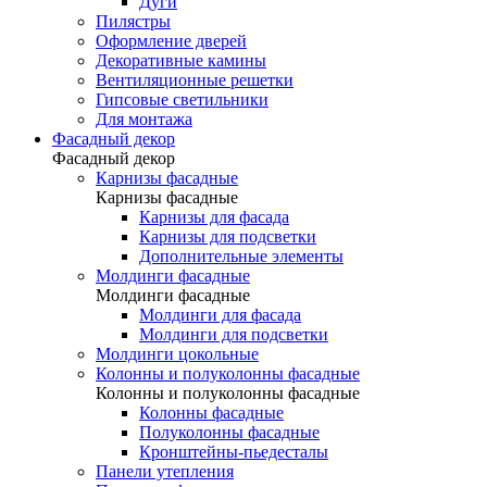
Дуги
Пилястры
Оформление дверей
Декоративные камины
Вентиляционные решетки
Гипсовые светильники
Для монтажа
Фасадный декор
Фасадный декор
Карнизы фасадные
Карнизы фасадные
Карнизы для фасада
Карнизы для подсветки
Дополнительные элементы
Молдинги фасадные
Молдинги фасадные
Молдинги для фасада
Молдинги для подсветки
Молдинги цокольные
Колонны и полуколонны фасадные
Колонны и полуколонны фасадные
Колонны фасадные
Полуколонны фасадные
Кронштейны-пьедесталы
Панели утепления