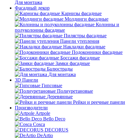
Для монтажа
Фасадный декор
Карнизы фасадные
Молдинги фасадные
Колонны и
полуколонны фасадные
Пилястры фасадные
Панели утепления
Накладки фасадные
Подоконники фасадные
Боссажи фасадные
Замки фасадные
Балюстрады
Для монтажа
3D Панели
Гипсовые
Полиуретановые
Деревянные
Рейки и реечные панели
Производители
Artpole
Bello Deco
Cosca
DECORUS
DeArtio