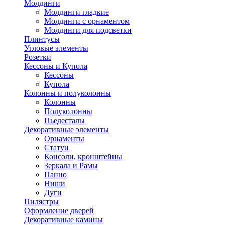
Молдинги
Молдинги гладкие
Молдинги с орнаментом
Молдинги для подсветки
Плинтусы
Угловые элементы
Розетки
Кессоны и Купола
Кессоны
Купола
Колонны и полуколонны
Колонны
Полуколонны
Пьедесталы
Декоративные элементы
Орнаменты
Статуи
Консоли, кронштейны
Зеркала и Рамы
Панно
Ниши
Дуги
Пилястры
Оформление дверей
Декоративные камины