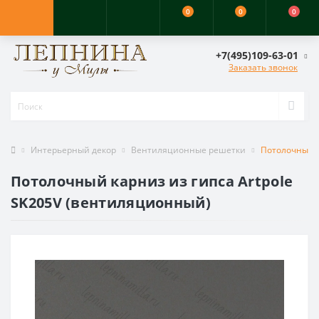
0
0
0
+7(495)109-63-01
Заказать звонок
Интерьерный декор
Вентиляционные решетки
Потолочный к
Потолочный карниз из гипса Artpole
SK205V (вентиляционный)