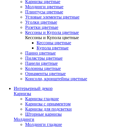
Карнизы цветные
Молдинги цветные
Плинтусы цветные
Угловые элементы цветные
Уголки цветные
Розетки цветные
Кессоны и Купола цветные
Кессоны и Купола цветные
Кессоны цветные
Купола цветные
Панно цветные
Пилястры цветные
Панели цветные
Колонны цветные
Орнаменты цветные
Консоли, кронштейны цветные
Интерьерный декор
Карнизы
Карнизы гладкие
Карнизы с орнаментом
Карнизы для подсветки
Шторные карнизы
Молдинги
Молдинги гладкие