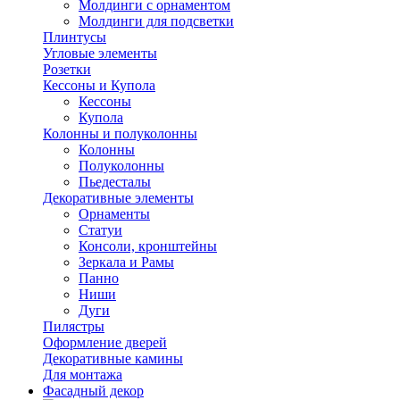
Молдинги с орнаментом
Молдинги для подсветки
Плинтусы
Угловые элементы
Розетки
Кессоны и Купола
Кессоны
Купола
Колонны и полуколонны
Колонны
Полуколонны
Пьедесталы
Декоративные элементы
Орнаменты
Статуи
Консоли, кронштейны
Зеркала и Рамы
Панно
Ниши
Дуги
Пилястры
Оформление дверей
Декоративные камины
Для монтажа
Фасадный декор