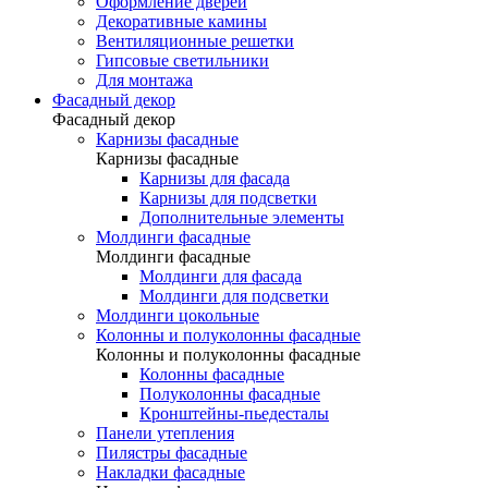
Оформление дверей
Декоративные камины
Вентиляционные решетки
Гипсовые светильники
Для монтажа
Фасадный декор
Фасадный декор
Карнизы фасадные
Карнизы фасадные
Карнизы для фасада
Карнизы для подсветки
Дополнительные элементы
Молдинги фасадные
Молдинги фасадные
Молдинги для фасада
Молдинги для подсветки
Молдинги цокольные
Колонны и полуколонны фасадные
Колонны и полуколонны фасадные
Колонны фасадные
Полуколонны фасадные
Кронштейны-пьедесталы
Панели утепления
Пилястры фасадные
Накладки фасадные