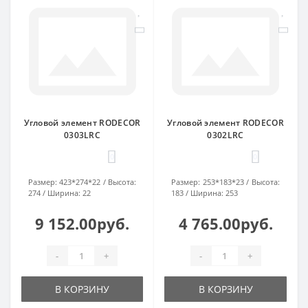
Угловой элемент RODECOR
Угловой элемент RODECOR
0303LRC
0302LRC
0
0
Размер:
423*274*22
Высота:
Размер:
253*183*23
Высота:
274
Ширина:
22
183
Ширина:
253
9 152.00руб.
4 765.00руб.
-
+
-
+
В КОРЗИНУ
В КОРЗИНУ