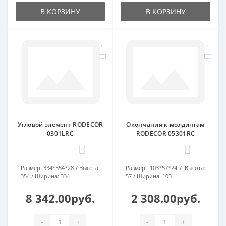
В КОРЗИНУ
В КОРЗИНУ
Угловой элемент RODECOR
Окончания к молдингам
0301LRC
RODECOR 05301RC
0
0
Размер:
334*354*28
Высота:
Размер:
103*57*24
Высота:
354
Ширина:
334
57
Ширина:
103
8 342.00руб.
2 308.00руб.
-
+
-
+