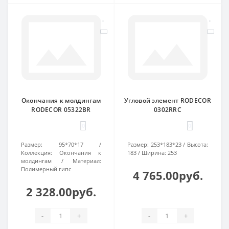
Окончания к молдингам
Угловой элемент RODECOR
RODECOR 05322BR
0302RRC
0
0
Размер:
95*70*17
Размер:
253*183*23
Высота:
Коллекция:
Окончания к
183
Ширина:
253
молдингам
Материал:
Полимерный гипс
4 765.00руб.
2 328.00руб.
-
+
-
+