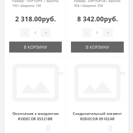
Размер:
150*150*9
Высота:
Размер:
334*354*28
Высота:
150
Ширина:
150
354
Ширина:
334
2 318.00руб.
8 342.00руб.
-
+
-
+
В КОРЗИНУ
В КОРЗИНУ
Окончания к молдингам
Соединительный элемент
RODECOR 05321BR
RODECOR 09102AR
0
0