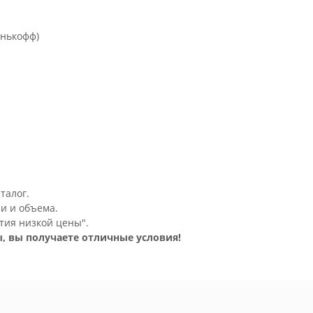
инькофф)
талог.
и и объема.
тия низкой цены".
, вы получаете отличные условия!