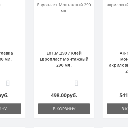
тлевка
E01.M.290 / Клей
AK-
00 мл.
Европласт Монтажный
мо
290 мл.
акрилов
2
0
0
руб.
498.00руб.
541
ИНУ
В КОРЗИНУ
В 