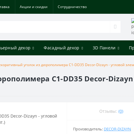
тавка
Акции и скидки
Cотрудничество
ьерный декор
Фасадный декор
3D Панели
П
екоративный уголок из дюрополимера C1-DD35 Decor-Dizayn - угловой элеме
рополимера C1-DD35 Decor-Dizayn 
Отзывы:
(0)
Производитель:
DECOR-DIZAYN