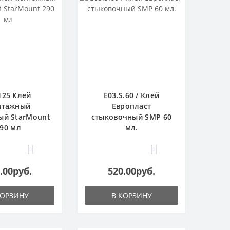
125 Клей
E03.S.60 / Клей
нтажный
Европласт
ый StarMount
стыковочный SMP 60
90 мл
мл.
0
0
.00руб.
520.00руб.
КОРЗИНУ
В КОРЗИНУ