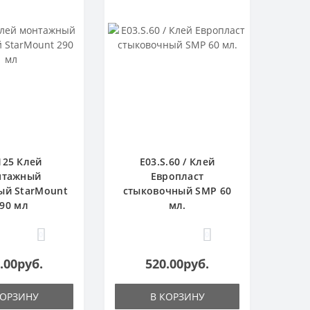
125 Клей
E03.S.60 / Клей
нтажный
Европласт
ый StarMount
стыковочный SMP 60
90 мл
мл.
0
0
.00руб.
520.00руб.
КОРЗИНУ
В КОРЗИНУ