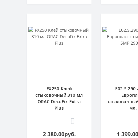
FX250 Клей
E02.S.290 
стыковочный 310 мл
Европл
ORAC DecoFix Extra
стыковочный
Plus
мл.
0
2 380.00руб.
1 399.0