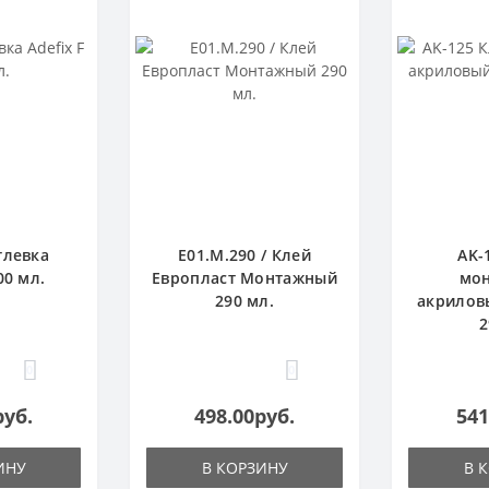
тлевка
E01.M.290 / Клей
AK-
00 мл.
Европласт Монтажный
мо
290 мл.
акрилов
2
0
0
руб.
498.00руб.
541
ИНУ
В КОРЗИНУ
В 