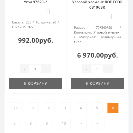
Угол 97620-2
Угловой элемент RODECOR
03106BR
0
0
Высота:
265
Толщина:
20
Ширина:
265
Размер:
170*340*20
Коллекция:
Угловой элемент
Материал:
Полимерный
992.00руб.
гипс
6 970.00руб.
-
+
-
+
В КОРЗИНУ
В КОРЗИНУ
|<
<
2
3
4
5
6
7
8
9
10
>
>|