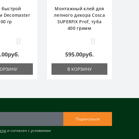
 быстрой
Монтажный клей для
и Decomaster
лепного декора Cosca
100 гр
SUPERFIX Prof, туба
400 грамм
0
0
.00руб.
595.00руб.
КОРЗИНУ
В КОРЗИНУ
Подписаться
сти
и согласен с условиями