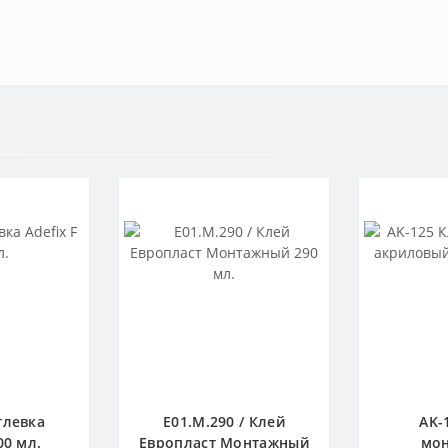
тлевка
E01.M.290 / Клей
AK-
00 мл.
Европласт Монтажный
мо