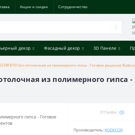
тавка
Акции и скидки
Cотрудничество
ьерный декор
Фасадный декор
3D Панели
П
ECOR 87513cn потолочная из полимерного гипса - Готовое решение Rodeco
отолочная из полимерного гипса -
Отзывы:
(0)
Производитель:
RODECOR