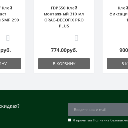
/ Клей
FDP550 Клей
Клей
аст
монтажный 310 мл
фиксаци
 SMP 290
ORAC-DECOFIX PRO
PLUS
0
0
0руб.
774.00руб.
900
ИНУ
В КОРЗИНУ
В 
скидках?
Я прочитал
Политика безопасно