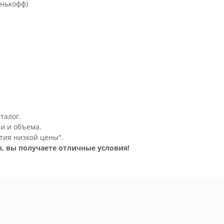
инькофф)
талог.
и и объема.
тия низкой цены".
, вы получаете отличные условия!