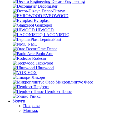
Decaro Engineering
Decomaster
Decor-Dizayn
EVROWOOD
Evroplast
Glanzepol
HIWOOD
LACONISTIQ
LepninaPlast
NMC
Orac Decor
Paolo Arte
Rodecor
Teckwood
Ultrawood
VOX
Ликорн
Микроплинтус Фесо
Перфект
Перфект Плюс
Уникс
Услуги
Покраска
Монтаж