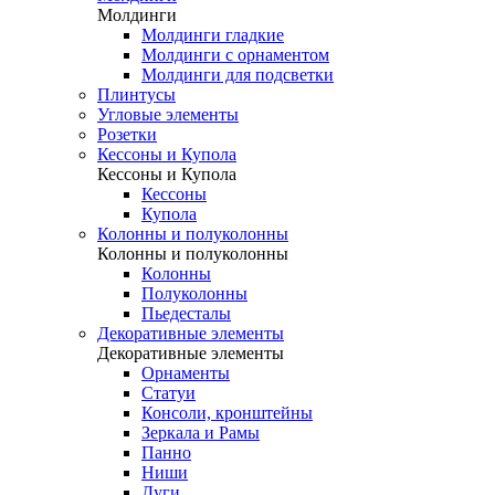
Молдинги
Молдинги гладкие
Молдинги с орнаментом
Молдинги для подсветки
Плинтусы
Угловые элементы
Розетки
Кессоны и Купола
Кессоны и Купола
Кессоны
Купола
Колонны и полуколонны
Колонны и полуколонны
Колонны
Полуколонны
Пьедесталы
Декоративные элементы
Декоративные элементы
Орнаменты
Статуи
Консоли, кронштейны
Зеркала и Рамы
Панно
Ниши
Дуги