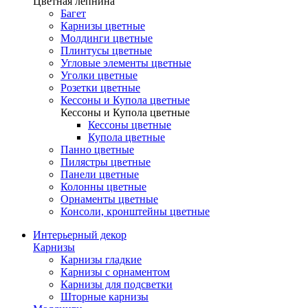
Цветная лепнина
Багет
Карнизы цветные
Молдинги цветные
Плинтусы цветные
Угловые элементы цветные
Уголки цветные
Розетки цветные
Кессоны и Купола цветные
Кессоны и Купола цветные
Кессоны цветные
Купола цветные
Панно цветные
Пилястры цветные
Панели цветные
Колонны цветные
Орнаменты цветные
Консоли, кронштейны цветные
Интерьерный декор
Карнизы
Карнизы гладкие
Карнизы с орнаментом
Карнизы для подсветки
Шторные карнизы