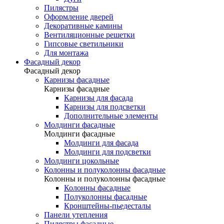
Пилястры
Оформление дверей
Декоративные камины
Вентиляционные решетки
Гипсовые светильники
Для монтажа
Фасадный декор
Фасадный декор
Карнизы фасадные
Карнизы фасадные
Карнизы для фасада
Карнизы для подсветки
Дополнительные элементы
Молдинги фасадные
Молдинги фасадные
Молдинги для фасада
Молдинги для подсветки
Молдинги цокольные
Колонны и полуколонны фасадные
Колонны и полуколонны фасадные
Колонны фасадные
Полуколонны фасадные
Кронштейны-пьедесталы
Панели утепления
Пилястры фасадные