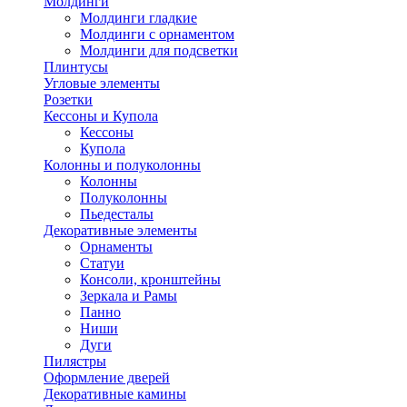
Молдинги
Молдинги гладкие
Молдинги с орнаментом
Молдинги для подсветки
Плинтусы
Угловые элементы
Розетки
Кессоны и Купола
Кессоны
Купола
Колонны и полуколонны
Колонны
Полуколонны
Пьедесталы
Декоративные элементы
Орнаменты
Статуи
Консоли, кронштейны
Зеркала и Рамы
Панно
Ниши
Дуги
Пилястры
Оформление дверей
Декоративные камины