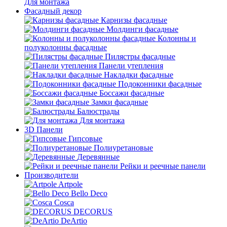
Для монтажа
Фасадный декор
Карнизы фасадные
Молдинги фасадные
Колонны и
полуколонны фасадные
Пилястры фасадные
Панели утепления
Накладки фасадные
Подоконники фасадные
Боссажи фасадные
Замки фасадные
Балюстрады
Для монтажа
3D Панели
Гипсовые
Полиуретановые
Деревянные
Рейки и реечные панели
Производители
Artpole
Bello Deco
Cosca
DECORUS
DeArtio