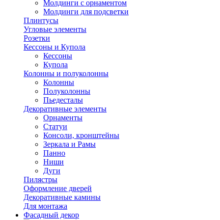
Молдинги с орнаментом
Молдинги для подсветки
Плинтусы
Угловые элементы
Розетки
Кессоны и Купола
Кессоны
Купола
Колонны и полуколонны
Колонны
Полуколонны
Пьедесталы
Декоративные элементы
Орнаменты
Статуи
Консоли, кронштейны
Зеркала и Рамы
Панно
Ниши
Дуги
Пилястры
Оформление дверей
Декоративные камины
Для монтажа
Фасадный декор