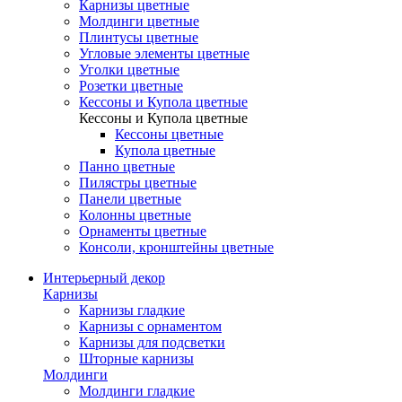
Карнизы цветные
Молдинги цветные
Плинтусы цветные
Угловые элементы цветные
Уголки цветные
Розетки цветные
Кессоны и Купола цветные
Кессоны и Купола цветные
Кессоны цветные
Купола цветные
Панно цветные
Пилястры цветные
Панели цветные
Колонны цветные
Орнаменты цветные
Консоли, кронштейны цветные
Интерьерный декор
Карнизы
Карнизы гладкие
Карнизы с орнаментом
Карнизы для подсветки
Шторные карнизы
Молдинги
Молдинги гладкие