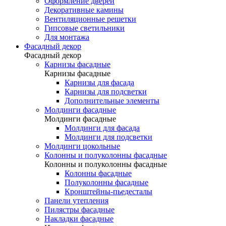
Оформление дверей
Декоративные камины
Вентиляционные решетки
Гипсовые светильники
Для монтажа
Фасадный декор
Фасадный декор
Карнизы фасадные
Карнизы фасадные
Карнизы для фасада
Карнизы для подсветки
Дополнительные элементы
Молдинги фасадные
Молдинги фасадные
Молдинги для фасада
Молдинги для подсветки
Молдинги цокольные
Колонны и полуколонны фасадные
Колонны и полуколонны фасадные
Колонны фасадные
Полуколонны фасадные
Кронштейны-пьедесталы
Панели утепления
Пилястры фасадные
Накладки фасадные