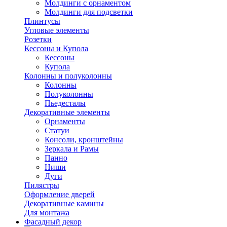
Молдинги с орнаментом
Молдинги для подсветки
Плинтусы
Угловые элементы
Розетки
Кессоны и Купола
Кессоны
Купола
Колонны и полуколонны
Колонны
Полуколонны
Пьедесталы
Декоративные элементы
Орнаменты
Статуи
Консоли, кронштейны
Зеркала и Рамы
Панно
Ниши
Дуги
Пилястры
Оформление дверей
Декоративные камины
Для монтажа
Фасадный декор