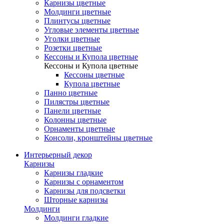
Карнизы цветные
Молдинги цветные
Плинтусы цветные
Угловые элементы цветные
Уголки цветные
Розетки цветные
Кессоны и Купола цветные
Кессоны и Купола цветные
Кессоны цветные
Купола цветные
Панно цветные
Пилястры цветные
Панели цветные
Колонны цветные
Орнаменты цветные
Консоли, кронштейны цветные
Интерьерный декор
Карнизы
Карнизы гладкие
Карнизы с орнаментом
Карнизы для подсветки
Шторные карнизы
Молдинги
Молдинги гладкие