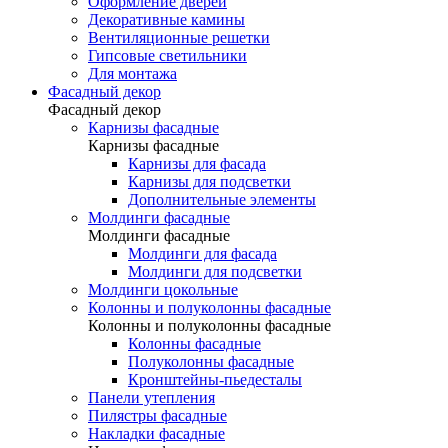
Оформление дверей
Декоративные камины
Вентиляционные решетки
Гипсовые светильники
Для монтажа
Фасадный декор
Фасадный декор
Карнизы фасадные
Карнизы фасадные
Карнизы для фасада
Карнизы для подсветки
Дополнительные элементы
Молдинги фасадные
Молдинги фасадные
Молдинги для фасада
Молдинги для подсветки
Молдинги цокольные
Колонны и полуколонны фасадные
Колонны и полуколонны фасадные
Колонны фасадные
Полуколонны фасадные
Кронштейны-пьедесталы
Панели утепления
Пилястры фасадные
Накладки фасадные