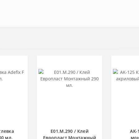
тлевка
E01.M.290 / Клей
AK-
00 мл.
Европласт Монтажный
мо