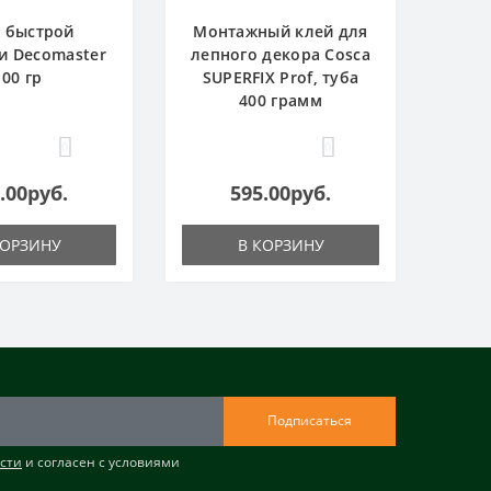
 быстрой
Монтажный клей для
и Decomaster
лепного декора Cosca
100 гр
SUPERFIX Prof, туба
400 грамм
0
0
.00руб.
595.00руб.
КОРЗИНУ
В КОРЗИНУ
Подписаться
сти
и согласен с условиями