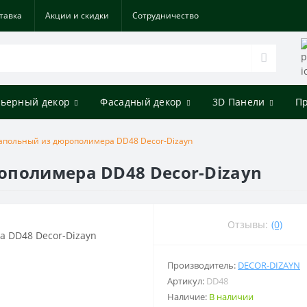
тавка
Акции и скидки
Cотрудничество
ьерный декор
Фасадный декор
3D Панели
П
апольный из дюрополимера DD48 Decor-Dizayn
ополимера DD48 Decor-Dizayn
Отзывы:
(0)
Производитель:
DECOR-DIZAYN
Артикул:
DD48
Наличие:
В наличии