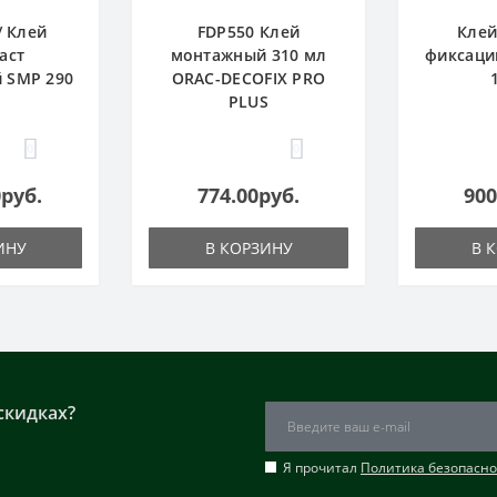
/ Клей
FDP550 Клей
Клей
аст
монтажный 310 мл
фиксаци
 SMP 290
ORAC-DECOFIX PRO
PLUS
0
0
0руб.
774.00руб.
900
ИНУ
В КОРЗИНУ
В 
скидках?
Я прочитал
Политика безопасно