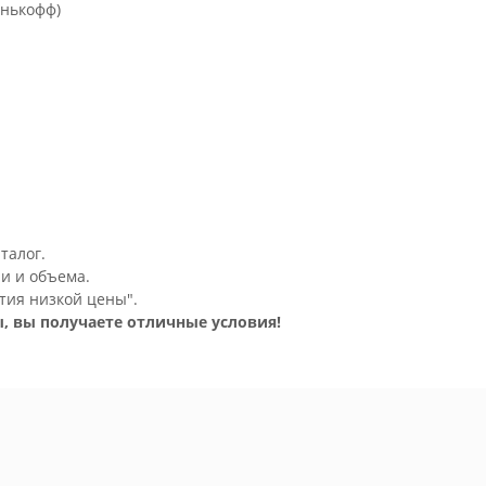
инькофф)
талог.
и и объема.
тия низкой цены".
, вы получаете отличные условия!