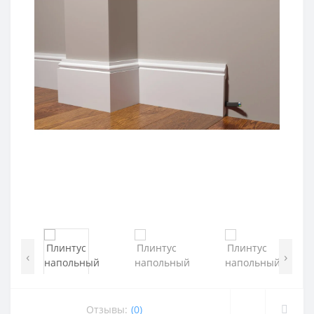
‹
›
Отзывы:
(0)