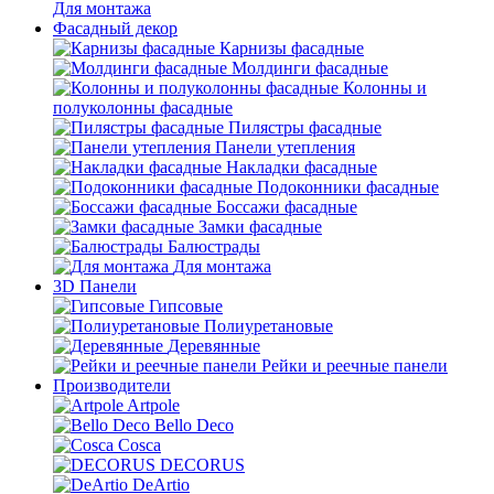
Для монтажа
Фасадный декор
Карнизы фасадные
Молдинги фасадные
Колонны и
полуколонны фасадные
Пилястры фасадные
Панели утепления
Накладки фасадные
Подоконники фасадные
Боссажи фасадные
Замки фасадные
Балюстрады
Для монтажа
3D Панели
Гипсовые
Полиуретановые
Деревянные
Рейки и реечные панели
Производители
Artpole
Bello Deco
Cosca
DECORUS
DeArtio