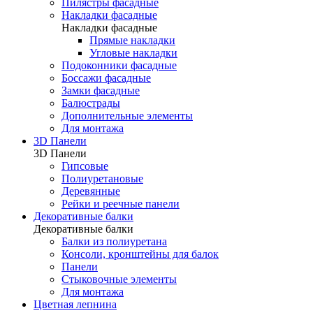
Пилястры фасадные
Накладки фасадные
Накладки фасадные
Прямые накладки
Угловые накладки
Подоконники фасадные
Боссажи фасадные
Замки фасадные
Балюстрады
Дополнительные элементы
Для монтажа
3D Панели
3D Панели
Гипсовые
Полиуретановые
Деревянные
Рейки и реечные панели
Декоративные балки
Декоративные балки
Балки из полиуретана
Консоли, кронштейны для балок
Панели
Стыковочные элементы
Для монтажа
Цветная лепнина