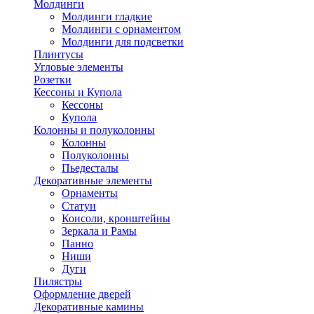
Молдинги
Молдинги гладкие
Молдинги с орнаментом
Молдинги для подсветки
Плинтусы
Угловые элементы
Розетки
Кессоны и Купола
Кессоны
Купола
Колонны и полуколонны
Колонны
Полуколонны
Пьедесталы
Декоративные элементы
Орнаменты
Статуи
Консоли, кронштейны
Зеркала и Рамы
Панно
Ниши
Дуги
Пилястры
Оформление дверей
Декоративные камины