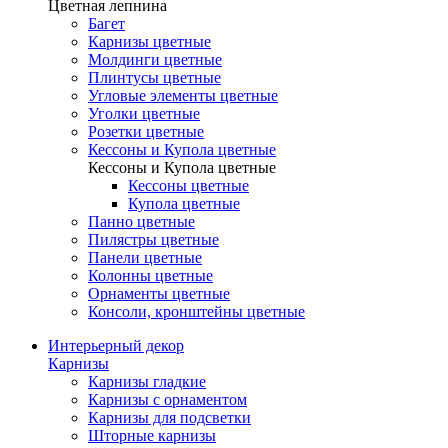
Цветная лепнина
Багет
Карнизы цветные
Молдинги цветные
Плинтусы цветные
Угловые элементы цветные
Уголки цветные
Розетки цветные
Кессоны и Купола цветные
Кессоны и Купола цветные
Кессоны цветные
Купола цветные
Панно цветные
Пилястры цветные
Панели цветные
Колонны цветные
Орнаменты цветные
Консоли, кронштейны цветные
Интерьерный декор
Карнизы
Карнизы гладкие
Карнизы с орнаментом
Карнизы для подсветки
Шторные карнизы