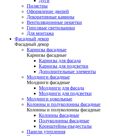
Дуги
Пилястры
Оформление дверей
Декоративные камины
Вентиляционные решетки
Гипсовые светильники
Для монтажа
Фасадный декор
Фасадный декор
Карнизы фасадные
Карнизы фасадные
Карнизы для фасада
Карнизы для подсветки
Дополнительные элементы
Молдинги фасадные
Молдинги фасадные
Молдинги для фасада
Молдинги для подсветки
Молдинги цокольные
Колонны и полуколонны фасадные
Колонны и полуколонны фасадные
Колонны фасадные
Полуколонны фасадные
Кронштейны-пьедесталы
Панели утепления