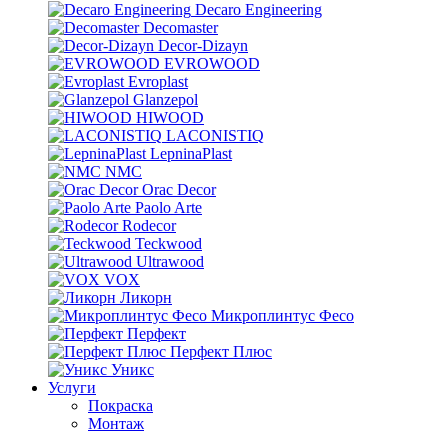
Decaro Engineering
Decomaster
Decor-Dizayn
EVROWOOD
Evroplast
Glanzepol
HIWOOD
LACONISTIQ
LepninaPlast
NMC
Orac Decor
Paolo Arte
Rodecor
Teckwood
Ultrawood
VOX
Ликорн
Микроплинтус Фесо
Перфект
Перфект Плюс
Уникс
Услуги
Покраска
Монтаж