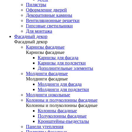
Пилястры
Оформление дверей
Декоративные камины
Вентиляционные решетки
Гипсовые светильники
Для монтажа
Фасадный декор
Фасадный декор
Карнизы фасадные
Карнизы фасадные
Карнизы для фасада
Карнизы для подсветки
Дополнительные элементы
Молдинги фасадные
Молдинги фасадные
Молдинги для фасада
Молдинги для подсветки
Молдинги цокольные
Колонны и полуколонны фасадные
Колонны и полуколонны фасадные
Колонны фасадные
Полуколонны фасадные
Кронштейны-пьедесталы
Панели утепления
Пилястры фасадные