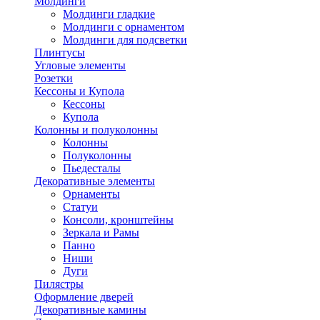
Молдинги
Молдинги гладкие
Молдинги с орнаментом
Молдинги для подсветки
Плинтусы
Угловые элементы
Розетки
Кессоны и Купола
Кессоны
Купола
Колонны и полуколонны
Колонны
Полуколонны
Пьедесталы
Декоративные элементы
Орнаменты
Статуи
Консоли, кронштейны
Зеркала и Рамы
Панно
Ниши
Дуги
Пилястры
Оформление дверей
Декоративные камины