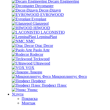
Decaro Engineering
Decomaster
Decor-Dizayn
EVROWOOD
Evroplast
Glanzepol
HIWOOD
LACONISTIQ
LepninaPlast
NMC
Orac Decor
Paolo Arte
Rodecor
Teckwood
Ultrawood
VOX
Ликорн
Микроплинтус Фесо
Перфект
Перфект Плюс
Уникс
Услуги
Покраска
Монтаж