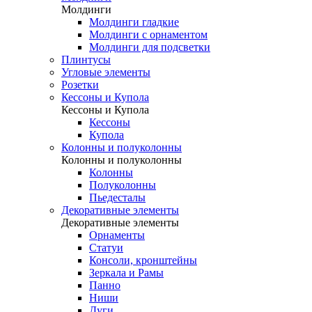
Молдинги
Молдинги гладкие
Молдинги с орнаментом
Молдинги для подсветки
Плинтусы
Угловые элементы
Розетки
Кессоны и Купола
Кессоны и Купола
Кессоны
Купола
Колонны и полуколонны
Колонны и полуколонны
Колонны
Полуколонны
Пьедесталы
Декоративные элементы
Декоративные элементы
Орнаменты
Статуи
Консоли, кронштейны
Зеркала и Рамы
Панно
Ниши
Дуги