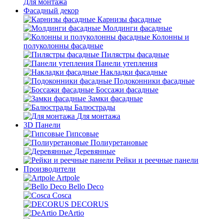
Для монтажа
Фасадный декор
Карнизы фасадные
Молдинги фасадные
Колонны и
полуколонны фасадные
Пилястры фасадные
Панели утепления
Накладки фасадные
Подоконники фасадные
Боссажи фасадные
Замки фасадные
Балюстрады
Для монтажа
3D Панели
Гипсовые
Полиуретановые
Деревянные
Рейки и реечные панели
Производители
Artpole
Bello Deco
Cosca
DECORUS
DeArtio