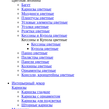
Цветная лепнина
Багет
Карнизы цветные
Молдинги цветные
Плинтусы цветные
Угловые элементы цветные
Уголки цветные
Розетки цветные
Кессоны и Купола цветные
Кессоны и Купола цветные
Кессоны цветные
Купола цветные
Панно цветные
Пилястры цветные
Панели цветные
Колонны цветные
Орнаменты цветные
Консоли, кронштейны цветные
Интерьерный декор
Карнизы
Карнизы гладкие
Карнизы с орнаментом
Карнизы для подсветки
Шторные карнизы