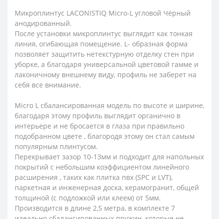
Микроплинтус LACONISTIQ Micro-L угловой Чёрный
анодированный.
После установки микроплинтус выглядит как тонкая
линия, огибающая помещение. L- образная форма
позволяет защитить нетекстурную отделку стен при
уборке, а благодаря универсальной цветовой гамме и
лаконичному внешнему виду, профиль не заберет на
себя все внимание.
Micro L сбалансированная модель по высоте и ширине,
благодаря этому профиль выглядит органично в
интерьере и не бросается в глаза при правильно
подобранном цвете , благородя этому он стал самым
популярным плинтусом.
Перекрывает зазор 10-13мм и подходит для напольных
покрытий с небольшим коэффициентом линейного
расширения , таких как плитка пвх (SPC и LVT),
паркетная и инженерная доска, керамогранит, общей
толщиной (с подложкой или клеем) от 5мм.
Производится в длине 2,5 метра, в комплекте 7
идеально сбалансированных пружин, которые не