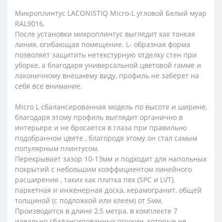
Микроплинтус LACONISTIQ Micro-L угловой Белый муар
RAL9016.
После установки микроплинтус выглядит как тонкая
линия, огибающая помещение. L- образная форма
позволяет защитить нетекстурную отделку стен при
уборке, а благодаря универсальной цветовой гамме и
лаконичному внешнему виду, профиль не заберет на
себя все внимание.
Micro L сбалансированная модель по высоте и ширине,
благодаря этому профиль выглядит органично в
интерьере и не бросается в глаза при правильно
подобранном цвете , благородя этому он стал самым
популярным плинтусом.
Перекрывает зазор 10-13мм и подходит для напольных
покрытий с небольшим коэффициентом линейного
расширения , таких как плитка пвх (SPC и LVT),
паркетная и инженерная доска, керамогранит, общей
толщиной (с подложкой или клеем) от 5мм.
Производится в длине 2,5 метра, в комплекте 7
идеально сбалансированных пружин, которые не