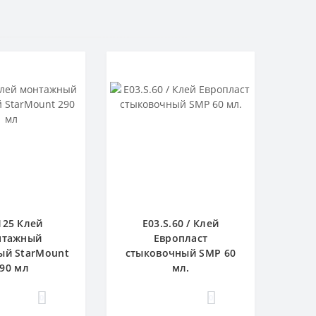
125 Клей
E03.S.60 / Клей
нтажный
Европласт
ый StarMount
стыковочный SMP 60
90 мл
мл.
0
0