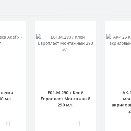
тлевка
E01.M.290 / Клей
AK-
00 мл.
Европласт Монтажный
мо
290 мл.
акрилов
2
0
0