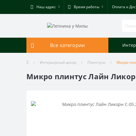
Наш адрес
Время работы
Оплата и Дос
Все категории
Интер
Интерьерный декор
Плинтусы
Микро пли
Микро плинтус Лайн Ликорн