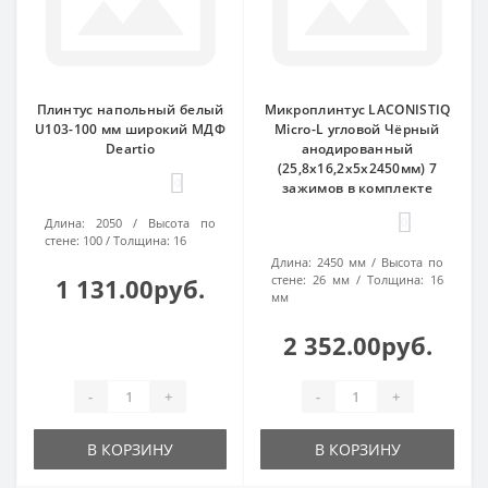
Плинтус напольный белый
Микроплинтус LACONISTIQ
U103-100 мм широкий МДФ
Micro-L угловой Чёрный
Deartio
анодированный
(25,8х16,2х5х2450мм) 7
0
зажимов в комплекте
0
Длина:
2050
Высота по
стене:
100
Толщина:
16
Длина:
2450 мм
Высота по
стене:
26 мм
Толщина:
16
1 131.00руб.
мм
2 352.00руб.
-
+
-
+
В КОРЗИНУ
В КОРЗИНУ