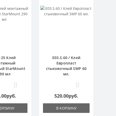
125 Клей
E03.S.60 / Клей
нтажный
Европласт
ый StarMount
стыковочный SMP 60
90 мл
мл.
0
0
.00руб.
520.00руб.
КОРЗИНУ
В КОРЗИНУ