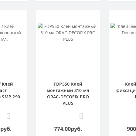
/ Клей
FDP550 Клей
Клей
аст
монтажный 310 мл
фиксаци
 SMP 290
ORAC-DECOFIX PRO
PLUS
0
0
0руб.
774.00руб.
900