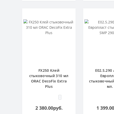
FX250 Клей
E02.S.290 
стыковочный 310 мл
Европл
ORAC DecoFix Extra
стыковочный
Plus
мл.
0
2 380.00руб.
1 399.0