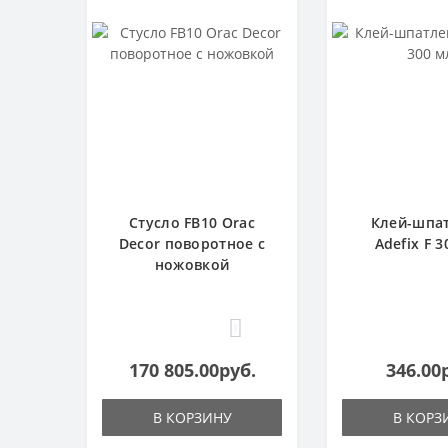
Стусло FB10 Orac
Клей-шпа
Decor поворотное с
Adefix F 3
ножовкой
1
170 805.00руб.
346.00
В КОРЗИНУ
В КОРЗ