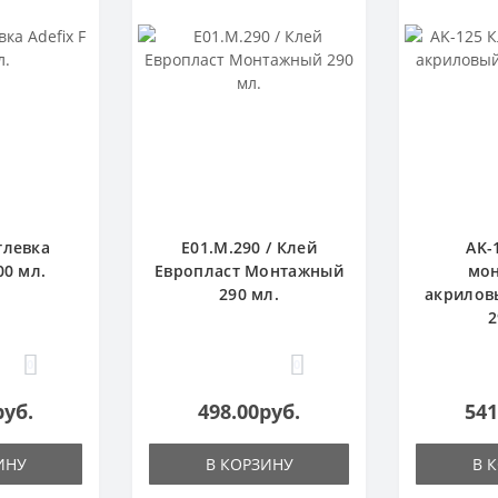
тлевка
E01.M.290 / Клей
AK-
00 мл.
Европласт Монтажный
мо
290 мл.
акрилов
2
0
0
руб.
498.00руб.
541
ИНУ
В КОРЗИНУ
В 