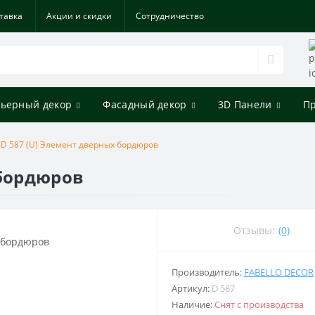
тавка
Акции и скидки
Cотрудничество
ьерный декор
Фасадный декор
3D Панели
П
D 587 (U) Элемент дверных бордюров
 бордюров
Отзывы:
(0)
Производитель:
FABELLO DECOR
Артикул:
D 587
Наличие:
Снят с производства