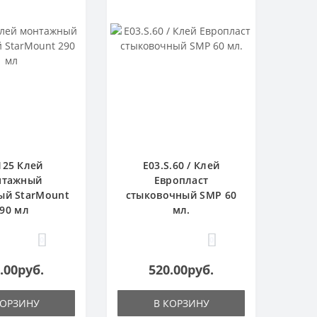
125 Клей
E03.S.60 / Клей
нтажный
Европласт
ый StarMount
стыковочный SMP 60
90 мл
мл.
0
0
.00руб.
520.00руб.
КОРЗИНУ
В КОРЗИНУ