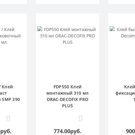
/ Клей
FDP550 Клей
Клей
аст
монтажный 310 мл
фиксаци
 SMP 290
ORAC-DECOFIX PRO
PLUS
0
0
0руб.
774.00руб.
900