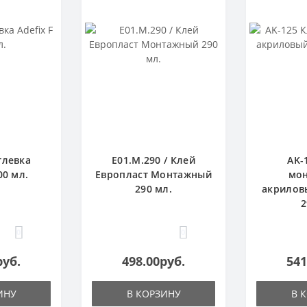
тлевка
E01.M.290 / Клей
AK-
00 мл.
Европласт Монтажный
мо
290 мл.
акрилов
2
0
0
руб.
498.00руб.
541
ИНУ
В КОРЗИНУ
В 