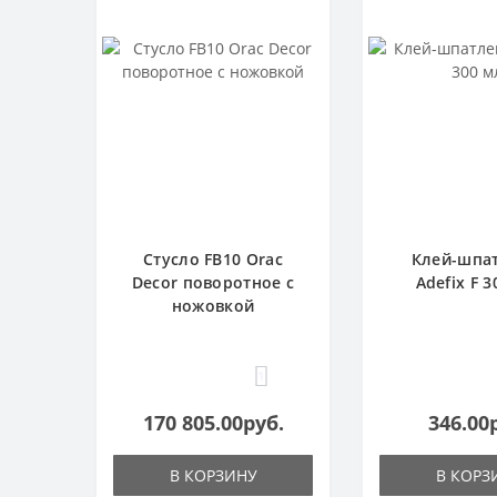
Стусло FB10 Orac
Клей-шпа
Decor поворотное с
Adefix F 3
ножовкой
1
170 805.00руб.
346.00
В КОРЗИНУ
В КОРЗ