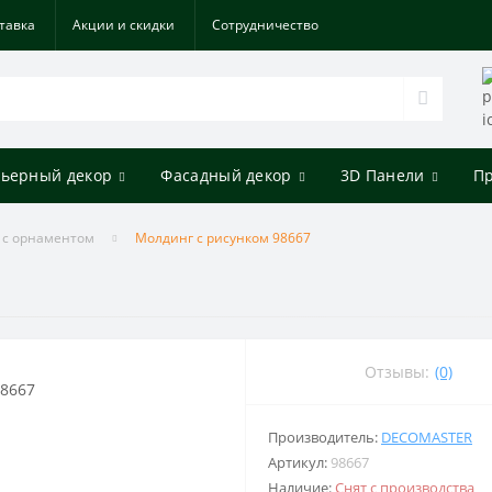
тавка
Акции и скидки
Cотрудничество
ьерный декор
Фасадный декор
3D Панели
П
 с орнаментом
Молдинг с рисунком 98667
Отзывы:
(0)
Производитель:
DECOMASTER
Артикул:
98667
Наличие:
Снят с производства