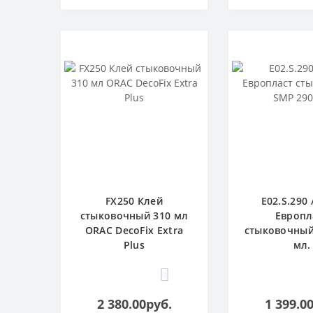
FX250 Клей
E02.S.290 
стыковочный 310 мл
Европл
ORAC DecoFix Extra
стыковочный
Plus
мл.
0
2 380.00руб.
1 399.0