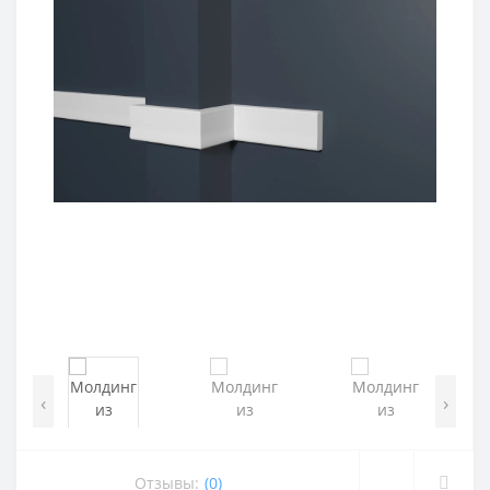
‹
›
Отзывы:
(0)