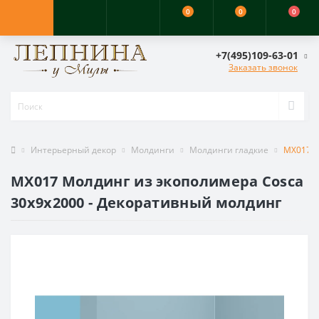
0
0
0
+7(495)109-63-01
Заказать звонок
Интерьерный декор
Молдинги
Молдинги гладкие
MX017 М
MX017 Молдинг из экополимера Cosca
30х9х2000 - Декоративный молдинг