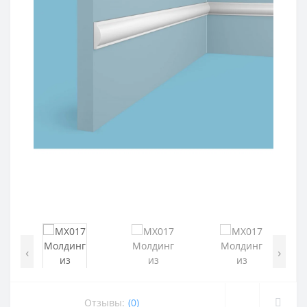
‹
›
Отзывы:
(0)