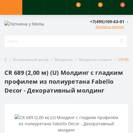
0
0
0
+7(495)109-63-01
Заказать звонок
Интерьерный декор
Молдинги
Молдинги гладкие
CR 689 
CR 689 (2,00 м) (U) Молдинг с гладким
профилем из полиуретана Fabello
Decor - Декоративный молдинг