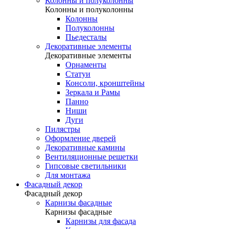
Колонны и полуколонны
Колонны и полуколонны
Колонны
Полуколонны
Пьедесталы
Декоративные элементы
Декоративные элементы
Орнаменты
Статуи
Консоли, кронштейны
Зеркала и Рамы
Панно
Ниши
Дуги
Пилястры
Оформление дверей
Декоративные камины
Вентиляционные решетки
Гипсовые светильники
Для монтажа
Фасадный декор
Фасадный декор
Карнизы фасадные
Карнизы фасадные
Карнизы для фасада