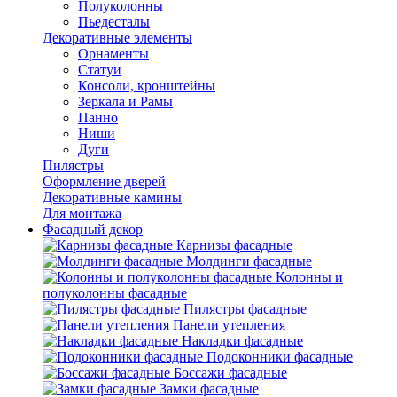
Полуколонны
Пьедесталы
Декоративные элементы
Орнаменты
Статуи
Консоли, кронштейны
Зеркала и Рамы
Панно
Ниши
Дуги
Пилястры
Оформление дверей
Декоративные камины
Для монтажа
Фасадный декор
Карнизы фасадные
Молдинги фасадные
Колонны и
полуколонны фасадные
Пилястры фасадные
Панели утепления
Накладки фасадные
Подоконники фасадные
Боссажи фасадные
Замки фасадные