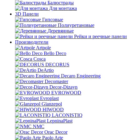
Балюстрады
Для монтажа
3D Панели
Гипсовые
Полиуретановые
Деревянные
Рейки и реечные панели
Производители
Artpole
Bello Deco
Cosca
DECORUS
DeArtio
Decaro Engineering
Decomaster
Decor-Dizayn
EVROWOOD
Evroplast
Glanzepol
HIWOOD
LACONISTIQ
LepninaPlast
NMC
Orac Decor
Paolo Arte