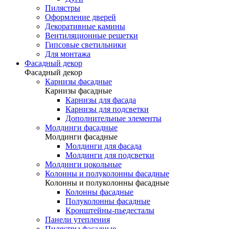
Пилястры
Оформление дверей
Декоративные камины
Вентиляционные решетки
Гипсовые светильники
Для монтажа
Фасадный декор
Фасадный декор
Карнизы фасадные
Карнизы фасадные
Карнизы для фасада
Карнизы для подсветки
Дополнительные элементы
Молдинги фасадные
Молдинги фасадные
Молдинги для фасада
Молдинги для подсветки
Молдинги цокольные
Колонны и полуколонны фасадные
Колонны и полуколонны фасадные
Колонны фасадные
Полуколонны фасадные
Кронштейны-пьедесталы
Панели утепления
Пилястры фасадные