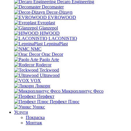
Decaro Engineering
Decomaster
Decor-Dizayn
EVROWOOD
Evroplast
Glanzepol
HIWOOD
LACONISTIQ
LepninaPlast
NMC
Orac Decor
Paolo Arte
Rodecor
Teckwood
Ultrawood
VOX
Ликорн
Микроплинтус Фесо
Перфект
Перфект Плюс
Уникс
Услуги
Покраска
Монтаж