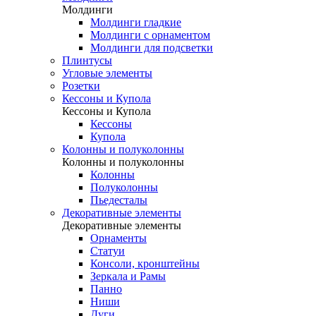
Молдинги
Молдинги гладкие
Молдинги с орнаментом
Молдинги для подсветки
Плинтусы
Угловые элементы
Розетки
Кессоны и Купола
Кессоны и Купола
Кессоны
Купола
Колонны и полуколонны
Колонны и полуколонны
Колонны
Полуколонны
Пьедесталы
Декоративные элементы
Декоративные элементы
Орнаменты
Статуи
Консоли, кронштейны
Зеркала и Рамы
Панно
Ниши
Дуги