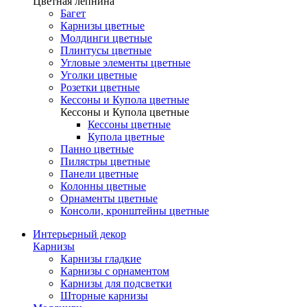
Цветная лепнина
Багет
Карнизы цветные
Молдинги цветные
Плинтусы цветные
Угловые элементы цветные
Уголки цветные
Розетки цветные
Кессоны и Купола цветные
Кессоны и Купола цветные
Кессоны цветные
Купола цветные
Панно цветные
Пилястры цветные
Панели цветные
Колонны цветные
Орнаменты цветные
Консоли, кронштейны цветные
Интерьерный декор
Карнизы
Карнизы гладкие
Карнизы с орнаментом
Карнизы для подсветки
Шторные карнизы