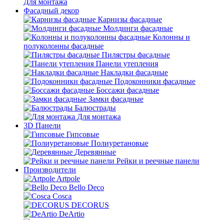
Для монтажа
Фасадный декор
Карнизы фасадные
Молдинги фасадные
Колонны и
полуколонны фасадные
Пилястры фасадные
Панели утепления
Накладки фасадные
Подоконники фасадные
Боссажи фасадные
Замки фасадные
Балюстрады
Для монтажа
3D Панели
Гипсовые
Полиуретановые
Деревянные
Рейки и реечные панели
Производители
Artpole
Bello Deco
Cosca
DECORUS
DeArtio