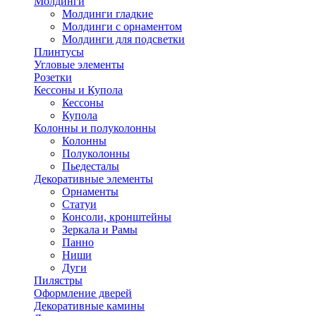
Молдинги
Молдинги гладкие
Молдинги с орнаментом
Молдинги для подсветки
Плинтусы
Угловые элементы
Розетки
Кессоны и Купола
Кессоны
Купола
Колонны и полуколонны
Колонны
Полуколонны
Пьедесталы
Декоративные элементы
Орнаменты
Статуи
Консоли, кронштейны
Зеркала и Рамы
Панно
Ниши
Дуги
Пилястры
Оформление дверей
Декоративные камины