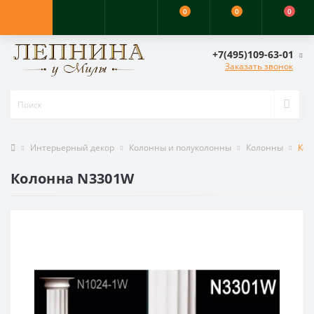
0
0
0
+7(495)109-63-01
Заказать звонок
Интерьерный декор
Колонны и полуколонны
Колонны
Кол
Колонна N3301W