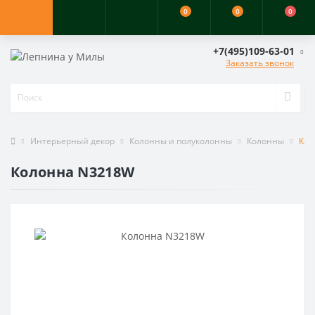
0
0
0
+7(495)109-63-01
Заказать звонок
Интерьерный декор
Колонны и полуколонны
Колонны
Кол
Колонна N3218W