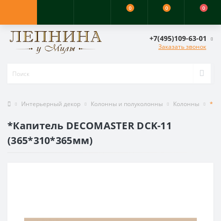
0
0
0
+7(495)109-63-01
Заказать звонок
Интерьерный декор
Колонны и полуколонны
Колонны
*Ка
*Капитель DECOMASTER DCK-11
(365*310*365мм)