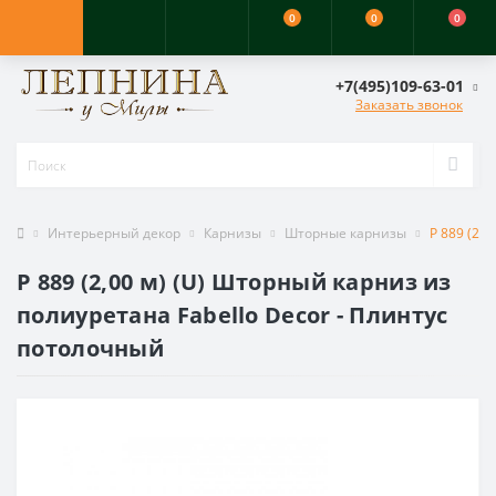
0
0
0
+7(495)109-63-01
Заказать звонок
Интерьерный декор
Карнизы
Шторные карнизы
P 889 (2,
P 889 (2,00 м) (U) Шторный карниз из
полиуретана Fabello Decor - Плинтус
потолочный