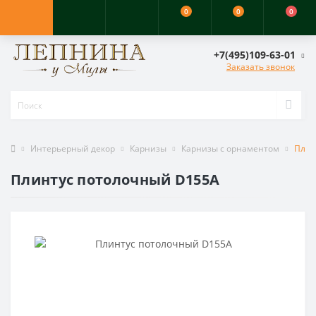
0
0
0
+7(495)109-63-01
Заказать звонок
Интерьерный декор
Карнизы
Карнизы с орнаментом
Плин
Плинтус потолочный D155A