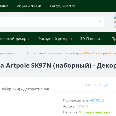
тавка
Акции и скидки
Cотрудничество
ьерный декор
Фасадный декор
3D Панели
П
орнаментом
Потолочный карниз из гипса Artpole SK97N (наборный) -
а Artpole SK97N (наборный) - Дек
Отзывы:
(0)
Производитель:
ARTPOLE
Артикул:
SK97N
Наличие:
Уточнит менеджер