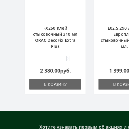
FX250 Клей
E02.S.290 
стыковочный 310 мл
Европл
ORAC DecoFix Extra
стыковочный
Plus
мл.
0
2 380.00руб.
1 399.0
В КОРЗИНУ
В КОРЗ
Хотите узнавать первым об акциях и 