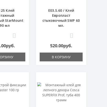
125 Клей
E03.S.60 / Клей
нтажный
Европласт
ый StarMount
стыковочный SMP 60
90 мл
мл.
0
0
.00руб.
520.00руб.
КОРЗИНУ
В КОРЗИНУ