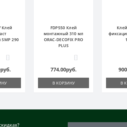
/ Клей
FDP550 Клей
Клей
аст
монтажный 310 мл
фиксаци
 SMP 290
ORAC-DECOFIX PRO
PLUS
0
0
0руб.
774.00руб.
900
ИНУ
В КОРЗИНУ
В 
скидках?