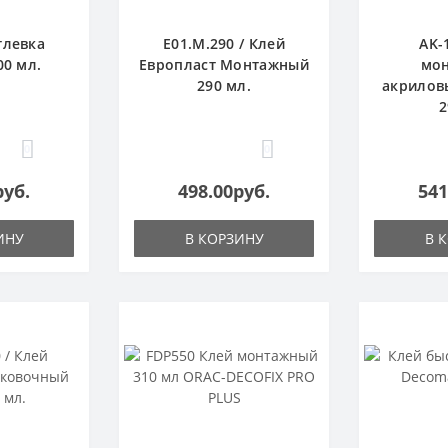
тлевка
E01.M.290 / Клей
AK-
00 мл.
Европласт Монтажный
мо
290 мл.
акрилов
2
0
0
руб.
498.00руб.
541
ИНУ
В КОРЗИНУ
В 