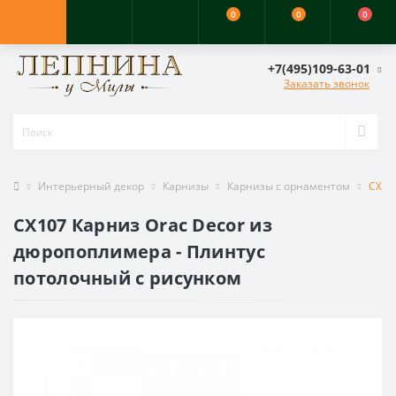
0
0
0
+7(495)109-63-01
Заказать звонок
Интерьерный декор
Карнизы
Карнизы с орнаментом
CX10
CX107 Карниз Orac Decor из
дюропоплимера - Плинтус
потолочный с рисунком