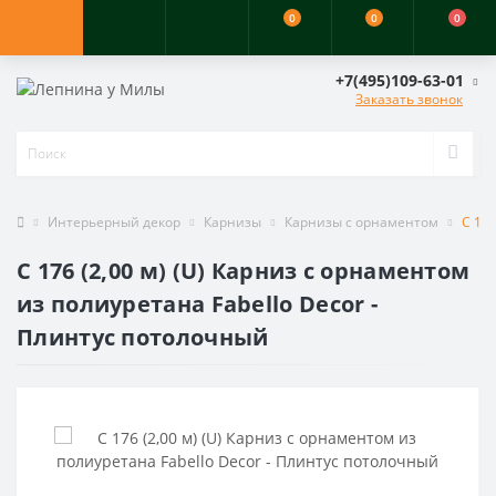
0
0
0
+7(495)109-63-01
Заказать звонок
Интерьерный декор
Карнизы
Карнизы с орнаментом
C 176
C 176 (2,00 м) (U) Карниз с орнаментом
из полиуретана Fabello Decor -
Плинтус потолочный