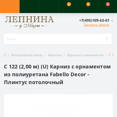
0
0
0
+7(495)109-63-01
Заказать звонок
Интерьерный декор
Карнизы
Карнизы с орнаментом
C 122
C 122 (2,00 м) (U) Карниз с орнаментом
из полиуретана Fabello Decor -
Плинтус потолочный