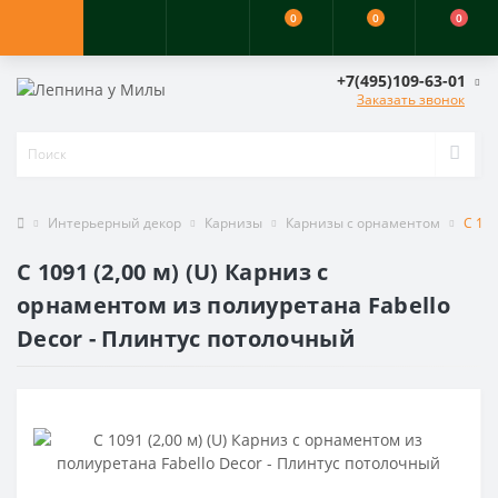
0
0
0
+7(495)109-63-01
Заказать звонок
Интерьерный декор
Карнизы
Карнизы с орнаментом
C 10
C 1091 (2,00 м) (U) Карниз с
орнаментом из полиуретана Fabello
Decor - Плинтус потолочный