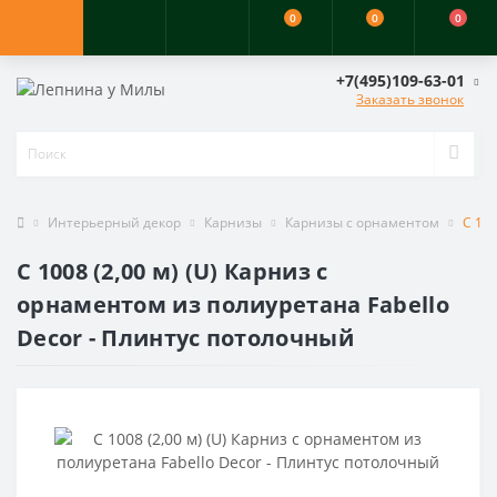
0
0
0
+7(495)109-63-01
Заказать звонок
Интерьерный декор
Карнизы
Карнизы с орнаментом
C 10
C 1008 (2,00 м) (U) Карниз с
орнаментом из полиуретана Fabello
Decor - Плинтус потолочный