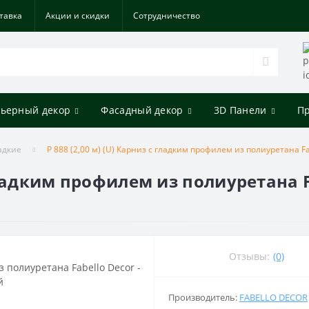
тавка
Акции и скидки
Cотрудничество
ьерный декор
Фасадный декор
3D Панели
П
адкие
P 888 (2,00 м) (U) Карниз с гладким профилем из полиуретана F
 гладким профилем из полиуретана F
Отзывы:
(0)
Производитель:
FABELLO DECOR