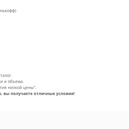
инькофф)
талог.
и и объема.
тия низкой цены".
, вы получаете отличные условия!