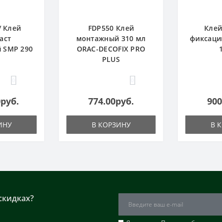
/ Клей
FDP550 Клей
Клей
аст
монтажный 310 мл
фиксаци
 SMP 290
ORAC-DECOFIX PRO
PLUS
0
0
0руб.
774.00руб.
900
ИНУ
В КОРЗИНУ
В 
скидках?