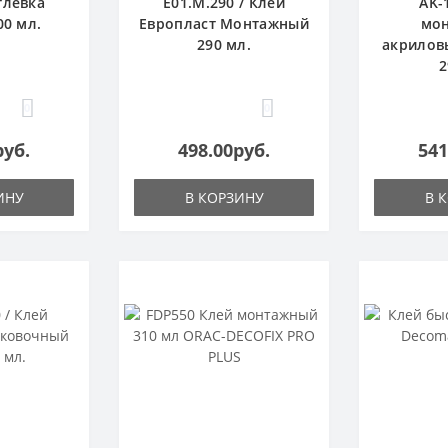
тлевка
E01.M.290 / Клей
AK-
00 мл.
Европласт Монтажный
мо
290 мл.
акрилов
2
0
0
руб.
498.00руб.
541
ИНУ
В КОРЗИНУ
В 