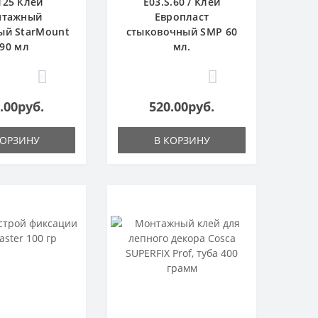
125 Клей
E03.S.60 / Клей
нтажный
Европласт
ый StarMount
стыковочный SMP 60
90 мл
мл.
0
0
.00руб.
520.00руб.
КОРЗИНУ
В КОРЗИНУ