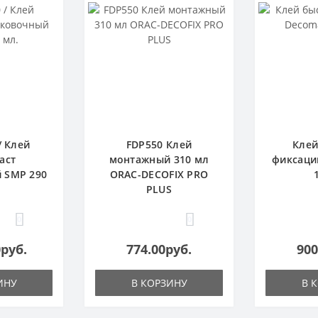
/ Клей
FDP550 Клей
Клей
аст
монтажный 310 мл
фиксаци
 SMP 290
ORAC-DECOFIX PRO
PLUS
0
0
0руб.
774.00руб.
900
ИНУ
В КОРЗИНУ
В 