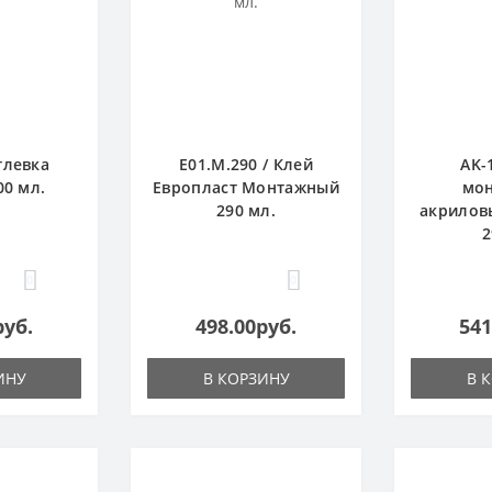
тлевка
E01.M.290 / Клей
AK-
00 мл.
Европласт Монтажный
мо
290 мл.
акрилов
2
0
0
руб.
498.00руб.
541
ИНУ
В КОРЗИНУ
В 