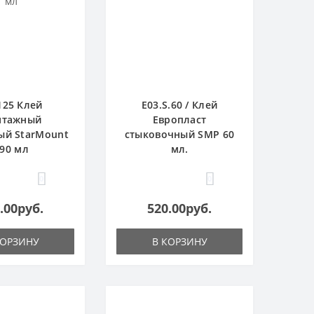
125 Клей
E03.S.60 / Клей
нтажный
Европласт
ый StarMount
стыковочный SMP 60
90 мл
мл.
0
0
.00руб.
520.00руб.
КОРЗИНУ
В КОРЗИНУ