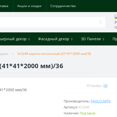
тавка
Акции и скидки
Cотрудничество
ьерный декор
Фасадный декор
3D Панели
П
адкие
Kr324K карниз потолочный (41*41*2000 мм)/36
(41*41*2000 мм)/36
Отзывы:
(0)
Производитель:
PAOLO ARTE
Артикул:
Kr324K
Наличие:
Под заказ