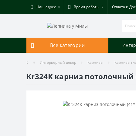
Наш адрес
Время работы
Оплата и Дос
Все категории
Интер
Интерьерный декор
Карнизы
Карнизы гл
Kr324K карниз потолочный 