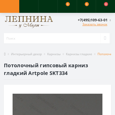
0
0
0
+7(495)109-63-01
Заказать звонок
Интерьерный декор
Карнизы
Карнизы гладкие
Потолочный
Потолочный гипсовый карниз
гладкий Artpole SKT334