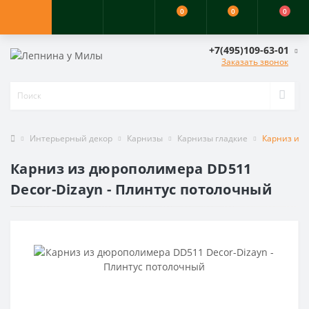
0
0
0
+7(495)109-63-01
Заказать звонок
Интерьерный декор
Карнизы
Карнизы гладкие
Карниз из 
Карниз из дюрополимера DD511
Decor-Dizayn - Плинтус потолочный