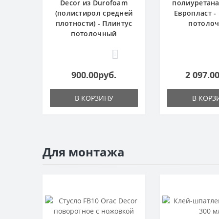
Decor из Durofoam
полиуретана 
(полистирол средней
Европласт -
плотности) - Плинтус
потоло
потолочный
0
900.00руб.
2 097.0
В КОРЗИНУ
В КОРЗ
Для монтажа