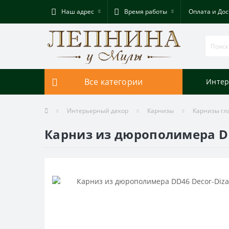
Наш адрес
Время работы
Оплата и Дос
Все категории
Интер
Интерьерный декор
Карнизы
Карнизы гл
Карниз из дюрополимера DD