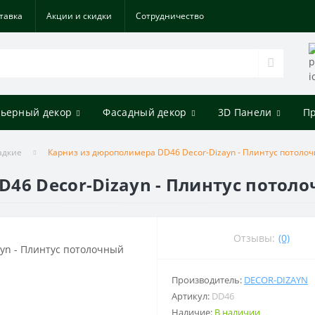
тавка
Акции и скидки
Cотрудничество
ьерный декор
Фасадный декор
3D Панели
П
адкие
Карниз из дюрополимера DD46 Decor-Dizayn - Плинтус потоло
46 Decor-Dizayn - Плинтус потол
Отзывы:
(0)
Производитель:
DECOR-DIZAYN
Артикул:
DD46
Наличие:
В наличии