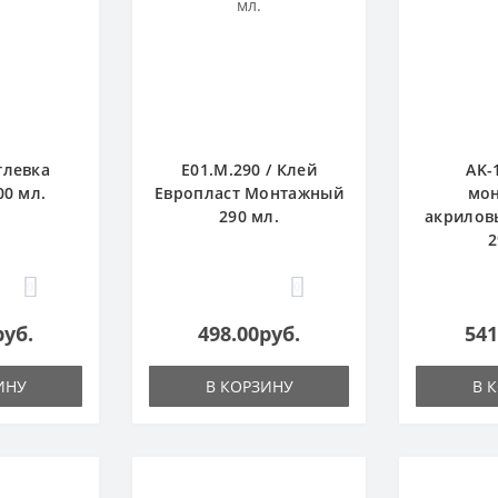
тлевка
E01.M.290 / Клей
AK-
00 мл.
Европласт Монтажный
мо
290 мл.
акрилов
2
0
0
руб.
498.00руб.
541
ИНУ
В КОРЗИНУ
В 