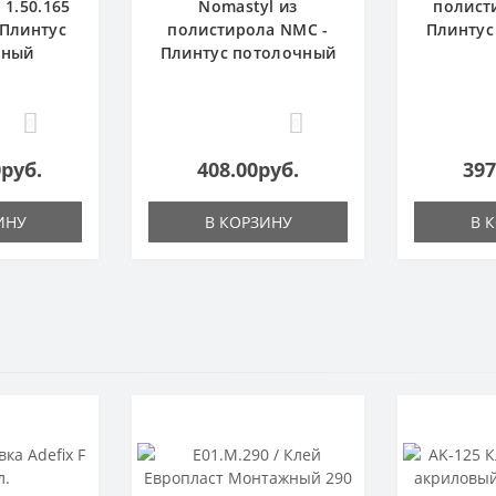
1.50.165
Nomastyl из
полист
 Плинтус
полистирола NMC -
Плинтус
чный
Плинтус потолочный
0
0
0руб.
408.00руб.
397
ИНУ
В КОРЗИНУ
В 