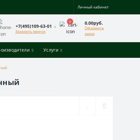
Личный кабинет
0
0.00руб.
+7(495)109-63-01
Оформить
Заказать звонок
заказ
роизводители
Услуги
чный
очный