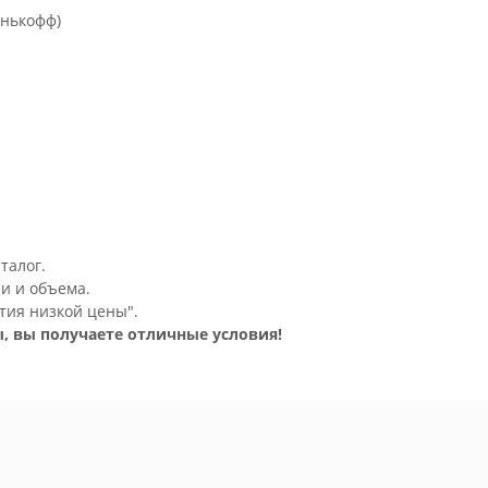
инькофф)
талог.
и и объема.
тия низкой цены".
, вы получаете отличные условия!