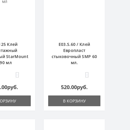
125 Клей
E03.S.60 / Клей
нтажный
Европласт
ый StarMount
стыковочный SMP 60
90 мл
мл.
0
0
.00руб.
520.00руб.
КОРЗИНУ
В КОРЗИНУ