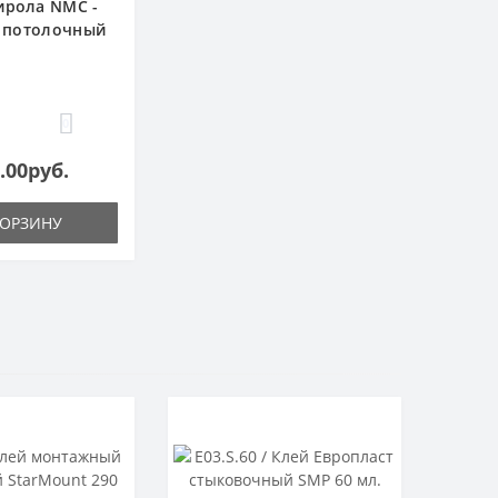
ирола NMC -
 потолочный
0
.00руб.
КОРЗИНУ