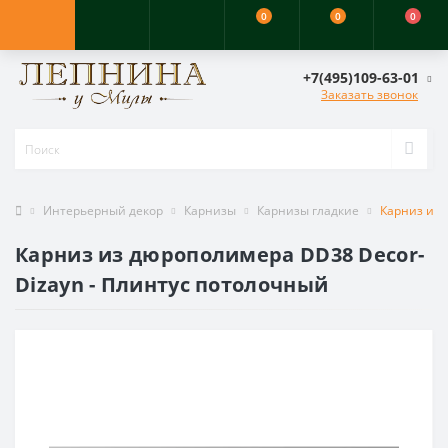
0
0
0
+7(495)109-63-01
Заказать звонок
Интерьерный декор
Карнизы
Карнизы гладкие
Карниз из 
Карниз из дюрополимера DD38 Decor-
Dizayn - Плинтус потолочный