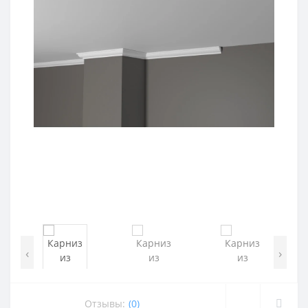
‹
›
Отзывы:
(0)